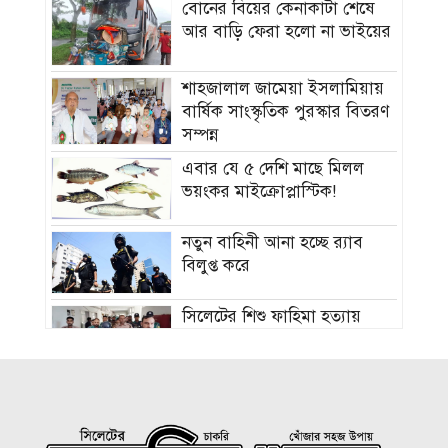
বোনের বিয়ের কেনাকাটা শেষে
আর বাড়ি ফেরা হলো না ভাইয়ের
শাহজালাল জামেয়া ইসলামিয়ায়
বার্ষিক সাংস্কৃতিক পুরস্কার বিতরণ
সম্পন্ন
এবার যে ৫ দেশি মাছে মিলল
ভয়ংকর মাইক্রোপ্লাস্টিক!
নতুন বাহিনী আনা হচ্ছে র‍্যাব
বিলুপ্ত করে
সিলেটের শিশু ফাহিমা হত্যায়
জাকিরের মৃত্যুদণ্ড
বাংলাদেশ চা বোর্ডে বড় নিয়োগ