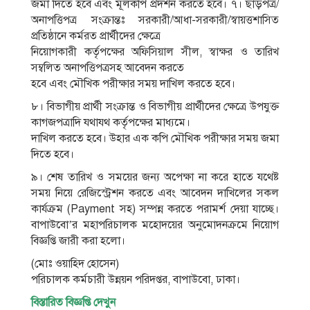
জমা দিতে হবে এবং মূলকপি প্রদর্শন করতে হবে। ৭। ছাড়পত্র/
অনাপত্তিপত্র সংক্রান্তঃ সরকারী/আধা-সরকারী/স্বায়ত্তশাসিত
প্রতিষ্ঠানে কর্মরত প্রার্থীদের ক্ষেত্রে
নিয়ােগকারী কর্তৃপক্ষের অফিসিয়াল সীল, স্বাক্ষর ও তারিখ
সম্বলিত অনাপত্তিপত্রসহ আবেদন করতে
হবে এবং মৌখিক পরীক্ষার সময় দাখিল করতে হবে।
৮। বিভাগীয় প্রার্থী সংক্রান্ত ও বিভাগীয় প্রার্থীদের ক্ষেত্রে উপযুক্ত
কাগজপত্রাদি যথাযথ কর্তৃপক্ষের মাধ্যমে।
দাখিল করতে হবে। উহার এক কপি মৌখিক পরীক্ষার সময় জমা
দিতে হবে।
৯। শেষ তারিখ ও সময়ের জন্য অপেক্ষা না করে হাতে যথেষ্ট
সময় নিয়ে রেজিস্ট্রেশন করতে এবং আবেদন দাখিলের সকল
কার্যক্রম (Payment সহ) সম্পন্ন করতে পরামর্শ দেয়া যাচ্ছে।
বাপাউবাে’র মহাপরিচালক মহােদয়ের অনুমােদনক্রমে নিয়ােগ
বিজ্ঞপ্তি জারী করা হলাে।
(মােঃ ওয়াহিদ হােসেন)
পরিচালক কর্মচারী উন্নয়ন পরিদপ্তর, বাপাউবাে, ঢাকা।
বিস্তারিত বিজ্ঞপ্তি দেখুন