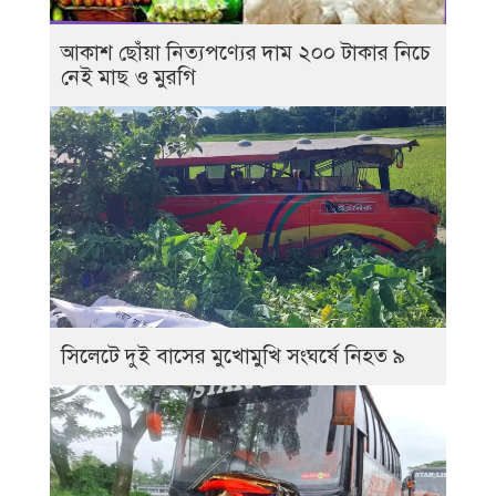
আকাশ ছোঁয়া নিত্যপণ্যের দাম ২০০ টাকার নিচে
নেই মাছ ও মুরগি
সিলেটে দুই বাসের মুখোমুখি সংঘর্ষে নিহত ৯