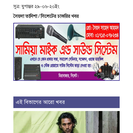
সুত্র: যুগান্তর ২৯-০৬-২০ইং
সৈয়দা তানিশা / সিলেটের চাকরির খবর
এই বিভাগের আরো খবর