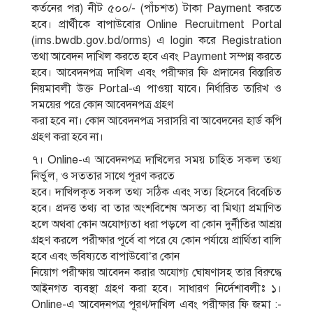
কর্তনের পর) নীট ৫০০/- (পাঁচশত) টাকা Payment করতে
হবে। প্রার্থীকে বাপাউবাের Online Recruitment Portal
(ims.bwdb.gov.bd/orms) এ login করে Registration
তথা আবেদন দাখিল করতে হবে এবং Payment সম্পন্ন করতে
হবে। আবেদনপত্র দাখিল এবং পরীক্ষার ফি প্রদানের বিস্তারিত
নিয়মাবলী উক্ত Portal-এ পাওয়া যাবে। নির্ধারিত তারিখ ও
সময়ের পরে কোন আবেদনপত্র গ্রহণ
করা হবে না। কোন আবেদনপত্র সরাসরি বা আবেদনের হার্ড কপি
গ্রহণ করা হবে না।
৭। Online-এ আবেদনপত্র দাখিলের সময় চাহিত সকল তথ্য
নির্ভুল, ও সততার সাথে পূরণ করতে
হবে। দাখিলকৃত সকল তথ্য সঠিক এবং সত্য হিসেবে বিবেচিত
হবে। প্রদত্ত তথ্য বা তার অংশবিশেষ অসত্য বা মিথ্যা প্রমাণিত
হলে অথবা কোন অযােগ্যতা ধরা পড়লে বা কোন দুর্নীতির আশ্রয়
গ্রহণ করলে পরীক্ষার পূর্বে বা পরে যে কোন পর্যায়ে প্রার্থিতা বালি
হবে এবং ভবিষ্যতে বাপাউবাে’র কোন
নিয়ােগ পরীক্ষায় আবেদন করার অযােগ্য ঘােষণাসহ তার বিরুদ্ধে
আইনগত ব্যবস্থা গ্রহণ করা হবে। সাধারণ নির্দেশাবলীঃ ১।
Online-এ আবেদনপত্র পূরণ/দাখিল এবং পরীক্ষার ফি জমা :-