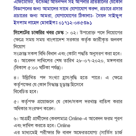
এফিডেভিট, শুভেচ্ছা অভিনন্দন সহ আপনার প্রতিষ্ঠানের যেকোন
বিজ্ঞাপনের জন্য আমাদের সাথে যোগাযোগ করুন, প্রচারে প্রসার
প্রচারের জন্য আমরা, যোগাযোগের ঠিকানাঃ- সৈয়দ সাইফুল
ইসলাম নাহেদ মোবাইলঃ ০১৭১২-০৪৫৩৯১
সিলেটের চাকরির খবর ডেস্ক :-
০২। উপরােক্ত পদে নিয়ােগের
ক্ষেত্রে সময় সময় বাংলাদেশ সরকার কর্তৃক জারীকৃত জনবল
নিয়ােগ
সংক্রান্ত সকল বিধি-বিধান এবং কোটা পদ্ধতি অনুসরণ করা হবে।
৩। আবেদন দাখিলের শেষ তারিখ ২৮-০৭-২০২০, মঙ্গলবার
(বিকাল ৫:০০ ঘটিকা পর্যন্ত)।
৪। উল্লিখিত পদ সংখ্যা হ্রাস/বৃদ্ধি হতে পারে। এ ক্ষেত্রে
কর্তৃপক্ষের যে কোন সিদ্ধান্ত চূড়ান্ত হিসেবে
বিবেচিত হবে।
৫। কর্তৃপক্ষ প্রয়ােজনে যে কোন/সকল দরখাস্ত বাতিল করার
অধিকার সংরক্ষণ করেন।
৬। আগ্রহী প্রার্থীদের কেবলমাত্র Online-এ আবেদন ফরম পূরণ
এবং দাখিল করতে হবে। Online
এর মাধ্যমেই পরীক্ষার ফি বাবদ অফেরতযােগ্য (সার্ভিস চার্জ