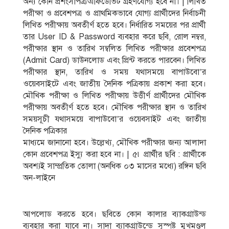
অন্য কোন প্রশংসাপত্র/এফিডেভিট গ্রহণযােগ্য হবে না। | লিখিত
পরীক্ষা ও প্রবেশপত্র ও প্রাথমিকভাবে যােগ্য প্রার্থীদের নির্বাচনী
লিখিত পরীক্ষায় অবতীর্ণ হতে হবে। নির্ধারিত সময়ের পর প্রার্থী
তার User ID & Password ব্যবহার করে ছবি, রােল নম্বর,
পরীক্ষার স্থান ও তারিখ সম্বলিত লিখিত পরীক্ষার প্রবেশপত্র
(Admit Card) ডাউনলােড এবং প্রিন্ট করতে পারবেন। লিখিত
পরীক্ষার স্থান, তারিখ ও সময় যথাসময়ে বাপাউবাে’র
ওয়েবসাইটে এবং জাতীয় দৈনিক পত্রিকায় প্রকাশ করা হবে।
মৌখিক পরীক্ষা ও লিখিত পরীক্ষায় উত্তীর্ণ প্রার্থীদের মৌখিক
পরীক্ষায় অবতীর্ণ হতে হবে। মৌখিক পরীক্ষার স্থান ও তারিখ
সময়সূচী যথাসময়ে বাপাউবাে’র ওয়েবসাইট এবং জাতীয়
দৈনিক পত্রিকার
মাধ্যমে জানানাে হবে। উল্লেখ্য, মৌখিক পরীক্ষার জন্য আলাদা
কোন প্রবেশপত্র ইস্যু করা হবে না। | ৫৷ প্রার্থীর ছবি : প্রার্থীকে
অবশ্যই সাম্প্রতিক তােলা (অনধিক ০৩ মাসের মধ্যে) রঙ্গিন ছবি
অন-লাইনে
আপলােড করতে হবে। ছবিতে কোন কালার ব্যাকগ্রাউন্ড
ব্যবহার করা যাবে না। সাদা ব্যাকগ্রাউন্ডে সুস্পষ্ট মুখমণ্ডল