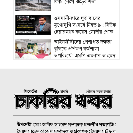
কিমি বেগে ঝড়ের শঙ্কা
ওসমানীনগরে দুই বাসের
মুখোমুখি সংঘর্ষে নিহত ৯ : সিউক
চেয়ারম্যান কয়েস লোদীর শোক
‎আইনজীবীদের পেশাগত দক্ষতা
বৃদ্ধিতে প্রশিক্ষণ কর্মশালা
অপরিহার্য: এমপি এমরান আহমদ
চৌধুরী
বিয়ে না করার কারণ জানালেন
আমিশা
হামের উপসর্গে আরও ৩ শিশুর
মৃত্যু
আকাশ ছোঁয়া নিত্যপণ্যের দাম
উপদেষ্টা :
মোঃ আরিফ আহমদ
সম্পাদক মন্ডলীর সভাপতি :
২০০ টাকার নিচে নেই মাছ ও
সৈয়দ সাহেদ আহমদ
সম্পাদক ও প্রকাশক :
সৈয়দ সাইফুুল