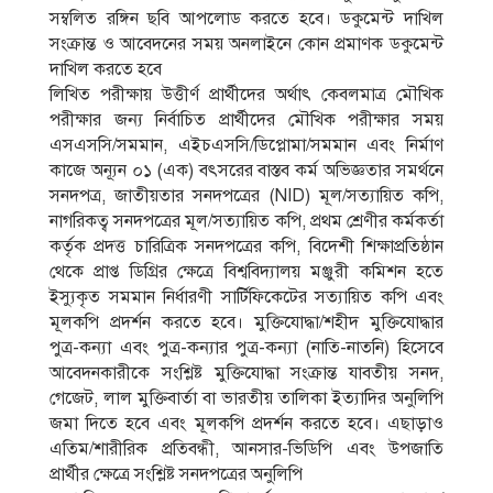
সম্বলিত রঙ্গিন ছবি আপলােড করতে হবে। ডকুমেন্ট দাখিল
সংক্রান্ত ও আবেদনের সময় অনলাইনে কোন প্রমাণক ডকুমেন্ট
দাখিল করতে হবে
লিখিত পরীক্ষায় উত্তীর্ণ প্রার্থীদের অর্থাৎ কেবলমাত্র মৌখিক
পরীক্ষার জন্য নির্বাচিত প্রার্থীদের মৌখিক পরীক্ষার সময়
এসএসসি/সমমান, এইচএসসি/ডিপ্লোমা/সমমান এবং নির্মাণ
কাজে অন্যূন ০১ (এক) বৎসরের বাস্তব কর্ম অভিজ্ঞতার সমর্থনে
সনদপত্র, জাতীয়তার সনদপত্রের (NID) মূল/সত্যায়িত কপি,
নাগরিকত্ব সনদপত্রের মূল/সত্যায়িত কপি, প্রথম শ্রেণীর কর্মকর্তা
কর্তৃক প্রদত্ত চারিত্রিক সনদপত্রের কপি, বিদেশী শিক্ষাপ্রতিষ্ঠান
থেকে প্রাপ্ত ডিগ্রির ক্ষেত্রে বিশ্ববিদ্যালয় মঞ্জুরী কমিশন হতে
ইস্যুকৃত সমমান নির্ধারণী সার্টিফিকেটের সত্যায়িত কপি এবং
মূলকপি প্রদর্শন করতে হবে। মুক্তিযােদ্ধা/শহীদ মুক্তিযােদ্ধার
পুত্র-কন্যা এবং পুত্র-কন্যার পুত্র-কন্যা (নাতি-নাতনি) হিসেবে
আবেদনকারীকে সংশ্লিষ্ট মুক্তিযােদ্ধা সংক্রান্ত যাবতীয় সনদ,
গেজেট, লাল মুক্তিবার্তা বা ভারতীয় তালিকা ইত্যাদির অনুলিপি
জমা দিতে হবে এবং মূলকপি প্রদর্শন করতে হবে। এছাড়াও
এতিম/শারীরিক প্রতিবন্ধী, আনসার-ভিডিপি এবং উপজাতি
প্রার্থীর ক্ষেত্রে সংশ্লিষ্ট সনদপত্রের অনুলিপি