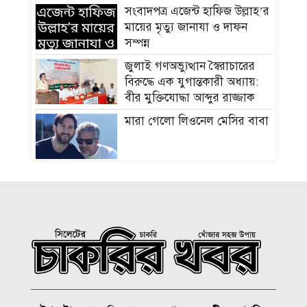
সংবাদপত্র এজেন্ট হাফিজ উল্লাহ’র
মায়ের মৃত্যু জানাযা ও দাফন
সম্পন্ন
জুলাই গণঅভ্যুত্থান স্বৈরাচারের
বিরুদ্ধে এক যুগান্তকারী অধ্যায়:
বীর মুক্তিযোদ্ধা আব্দুর রাজ্জাক
মারা গেলো লিওনেল মেসির বাবা
সমাজের পিছিয়ে পড়া দরিদ্র
মানুষের পাশে দাড়িয়ে আমাদের
কাজ করে যেতে হবে: ভিপি
মাহবুবুল হক চৌধুরী
হাম ও উপসর্গে আরও ৪ শিশুর
মৃত্যু, নতুন রোগী ৭৭৬
চিকিৎসক সমাবেশের উদ্বোধন