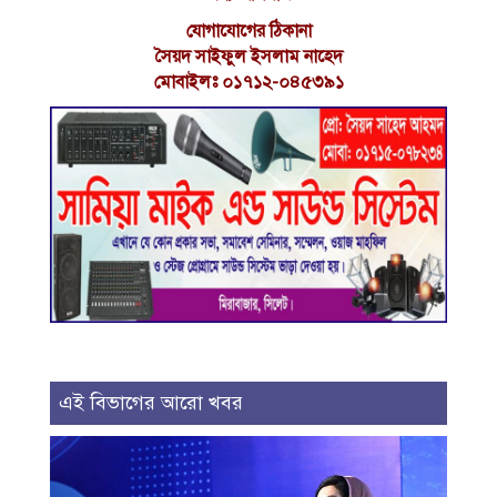
যোগাযোগের ঠিকানা
সৈয়দ সাইফুল ইসলাম নাহেদ
মোবাইলঃ ০১৭১২-০৪৫৩৯১
এই বিভাগের আরো খবর