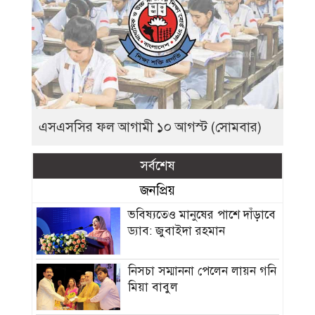
এসএসসির ফল আগামী ১০ আগস্ট (সোমবার)
সর্বশেষ
জনপ্রিয়
ভবিষ্যতেও মানুষের পাশে দাঁড়াবে
ড্যাব: জুবাইদা রহমান
নিসচা সম্মাননা পেলেন লায়ন গনি
মিয়া বাবুল