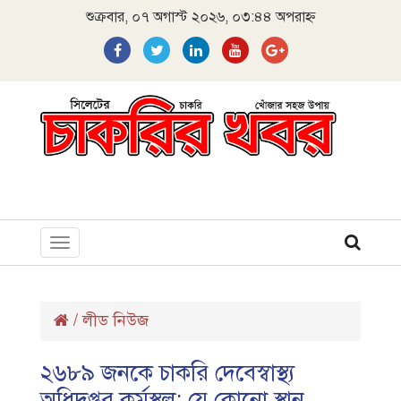
শুক্রবার, ০৭ অগাস্ট ২০২৬, ০৩:৪৪ অপরাহ্ন
Toggle
navigation
/
লীড নিউজ
২৬৮৯ জনকে চাকরি দেবেস্বাস্থ্য
অধিদপ্তর,কর্মস্থল: যে কোনো স্থান