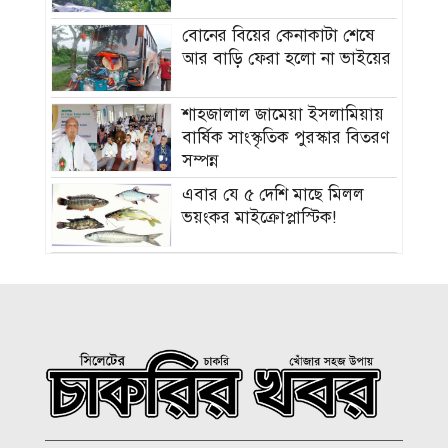
বোনের বিয়ের কেনাকাটা শেষে
আর বাড়ি ফেরা হলো না ভাইয়ের
শাহজালাল জামেয়া ইসলামিয়ায়
বার্ষিক সাংস্কৃতিক পুরস্কার বিতরণ
সম্পন্ন
এবার যে ৫ দেশি মাছে মিলল
ভয়ংকর মাইক্রোপ্লাস্টিক!
নতুন বাহিনী আনা হচ্ছে র‍্যাব
বিলুপ্ত করে
সিলেটের শিশু ফাহিমা হত্যায়
জাকিরের মৃত্যুদণ্ড
বাংলাদেশ চা বোর্ডে বড় নিয়োগ