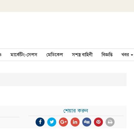
ও
মার্কেটিং-সেলস
মেডিকেল
সশস্ত্র বাহিনী
বিজ্ঞপ্তি
খবর
শেয়ার করুন