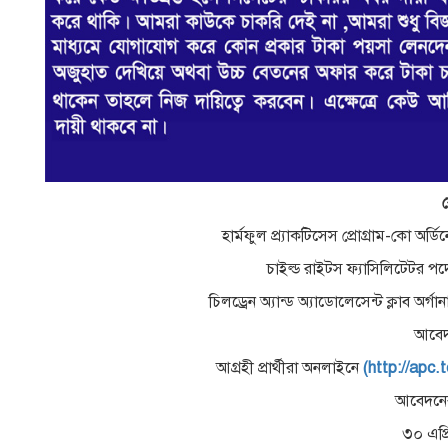
হার্মফুল প্র্যাকটিসেস প্রোগ্রাম-কো অ
চাইল্ড রাইটস ফ্যাসিলিটেটর প
চিলড্রেন অ্যান্ড অ্যাডোলেসেন্ট ক্লাব অ
আবেদন
আগ্রহী প্রার্থীরা অনলাইনে
(http://apc.
আবেদনের
৩০ এপ্