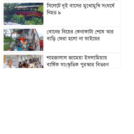
সিলেটে দুই বাসের মুখোমুখি সংঘর্ষে
নিহত ৯
বোনের বিয়ের কেনাকাটা শেষে আর
বাড়ি ফেরা হলো না ভাইয়ের
শাহজালাল জামেয়া ইসলামিয়ায়
বার্ষিক সাংস্কৃতিক পুরস্কার বিতরণ
সম্পন্ন
এবার যে ৫ দেশি মাছে মিলল ভয়ংকর
মাইক্রোপ্লাস্টিক!
নতুন বাহিনী আনা হচ্ছে র‍্যাব বিলুপ্ত
করে
সিলেটের শিশু ফাহিমা হত্যায়