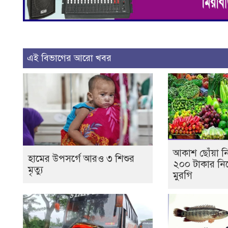
এই বিভাগের আরো খবর
আকাশ ছোঁয়া ন
হামের উপসর্গে আরও ৩ শিশুর
২০০ টাকার নি
মৃত্যু
মুরগি