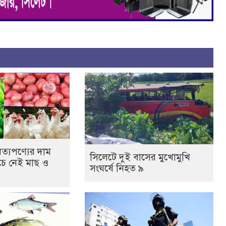
িত্যপণ্যের দাম
সিলেটে দুই বাসের মুখোমুখি
চে নেই মাছ ও
সংঘর্ষে নিহত ৯