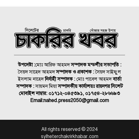
সমাজের পিছিয়ে পড়া দরিদ্র
মানুষের পাশে দাড়িয়ে আমাদের
কাজ করে যেতে হবে: ভিপি
মাহবুবুল হক চৌধুরী
হাম ও উপসর্গে আরও ৪ শিশুর
মৃত্যু, নতুন রোগী ৭৭৬
চিকিৎসক সমাবেশের উদ্বোধন
উপদেষ্টা :
মোঃ আরিফ আহমদ
সম্পাদক মন্ডলীর সভাপতি :
করলেন প্রধানমন্ত্রী
সৈয়দ সাহেদ আহমদ
সম্পাদক ও প্রকাশক :
সৈয়দ সাইফুুল
ইসলাম নাহেদ
নির্বাহী সম্পাদক :
মোঃ পাবেল আহমদ
বার্তা
তুরস্কের ক্লাবে যোগ দিয়েই জমি
সম্পাদক :
সায়মন মিয়া
সম্পাদকীয় কার্যালয়ঃ রায়নগর সিলেট
উপহার পেলেন সালাহ
মোবাইল নাম্বার:
০১৭১২-০৪৫৩৯১, ০১৭৫৪-২৮৬৬৯৩
Email:
nahed.press2050@gmail.com
সাত বছরে মোটরসাইকেল
দুর্ঘটনায় ঝরেছে ১৫ হাজারের
বেশি প্রাণ
All rights reserved © 2024
দামেস্কে অপহরণ চক্রের ৮ সদস্য
sylheterchakrirkhabar.com