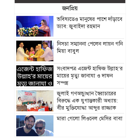
জনপ্রিয়
ভবিষ্যতেও মানুষের পাশে দাঁড়াবে
ড্যাব: জুবাইদা রহমান
নিসচা সম্মাননা পেলেন লায়ন গনি
মিয়া বাবুল
সংবাদপত্র এজেন্ট হাফিজ উল্লাহ’র
মায়ের মৃত্যু জানাযা ও দাফন
সম্পন্ন
জুলাই গণঅভ্যুত্থান স্বৈরাচারের
বিরুদ্ধে এক যুগান্তকারী অধ্যায়:
বীর মুক্তিযোদ্ধা আব্দুর রাজ্জাক
মারা গেলো লিওনেল মেসির বাবা