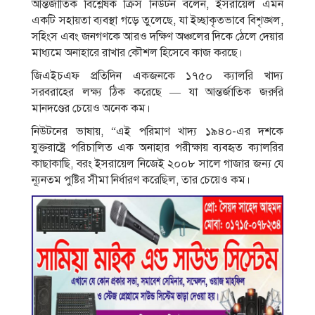
আন্তর্জাতিক বিশ্লেষক ক্রিস নিউটন বলেন, ইসরায়েল এমন
একটি সহায়তা ব্যবস্থা গড়ে তুলেছে, যা ইচ্ছাকৃতভাবে বিশৃঙ্খল,
সহিংস এবং জনগণকে আরও দক্ষিণ অঞ্চলের দিকে ঠেলে দেয়ার
মাধ্যমে অনাহারে রাখার কৌশল হিসেবে কাজ করছে।
জিএইচএফ প্রতিদিন একজনকে ১৭৫০ ক্যালরি খাদ্য
সরবরাহের লক্ষ্য ঠিক করেছে — যা আন্তর্জাতিক জরুরি
মানদণ্ডের চেয়েও অনেক কম।
নিউটনের ভাষায়, “এই পরিমাণ খাদ্য ১৯৪০-এর দশকে
যুক্তরাষ্ট্রে পরিচালিত এক অনাহার পরীক্ষায় ব্যবহৃত ক্যালরির
কাছাকাছি, বরং ইসরায়েল নিজেই ২০০৮ সালে গাজার জন্য যে
ন্যূনতম পুষ্টির সীমা নির্ধারণ করেছিল, তার চেয়েও কম।