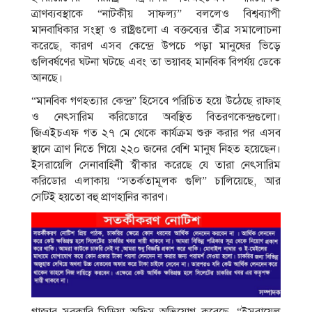
ত্রাণব্যবস্থাকে “নাটকীয় সাফল্য” বললেও বিশ্বব্যাপী
মানবাধিকার সংস্থা ও রাষ্ট্রগুলো এ বক্তব্যের তীব্র সমালোচনা
করেছে, কারণ এসব কেন্দ্রে উপচে পড়া মানুষের ভিড়ে
গুলিবর্ষণের ঘটনা ঘটছে এবং তা ভয়াবহ মানবিক বিপর্যয় ডেকে
আনছে।
“মানবিক গণহত্যার কেন্দ্র” হিসেবে পরিচিত হয়ে উঠেছে রাফাহ
ও নেৎসারিম করিডোরে অবস্থিত বিতরণকেন্দ্রগুলো।
জিএইচএফ গত ২৭ মে থেকে কার্যক্রম শুরু করার পর এসব
স্থানে ত্রাণ নিতে গিয়ে ২২০ জনের বেশি মানুষ নিহত হয়েছেন।
ইসরায়েলি সেনাবাহিনী স্বীকার করেছে যে তারা নেৎসারিম
করিডোর এলাকায় “সতর্কতামূলক গুলি” চালিয়েছে, আর
সেটিই হয়তো বহু প্রাণহানির কারণ।
গাজার সরকারি মিডিয়া অফিস অভিযোগ করেছে, “ইসরায়েল