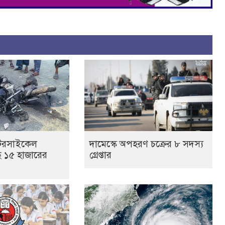
টরসাইকেল
দামেস্কে অপহরণ চক্রের ৮ সদস্য
ছে ১৫ হাজারের
গ্রেপ্তার