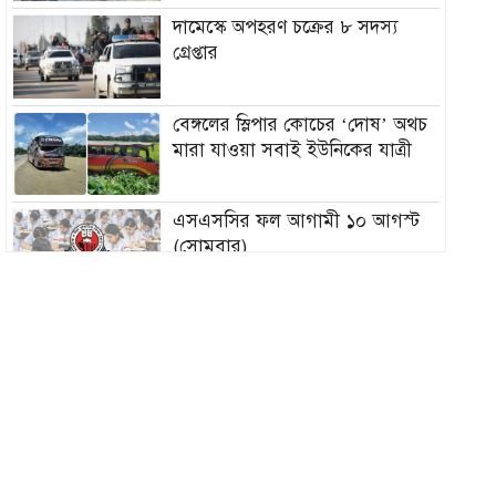
দামেস্কে অপহরণ চক্রের ৮ সদস্য
গ্রেপ্তার
বেঙ্গলের স্লিপার কোচের ‘দোষ’ অথচ
মারা যাওয়া সবাই ইউনিকের যাত্রী
এসএসসির ফল আগামী ১০ আগস্ট
(সোমবার)
আগস্টেই বঙ্গোপসাগরে নিম্নচাপের
শঙ্কা
গ্রিস উপকূল থেকে দুই শতাধিক
অভিবাসী উদ্ধার, বেশিরভাগই
বাংলাদেশি