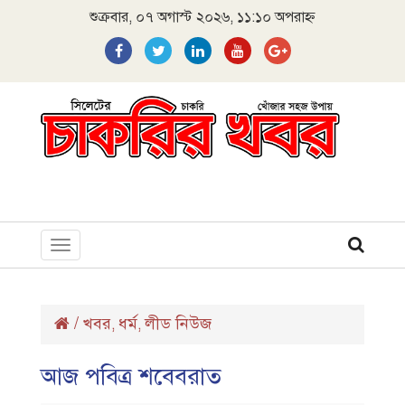
শুক্রবার, ০৭ অগাস্ট ২০২৬, ১১:১০ অপরাহ্ন
Toggle
navigation
/
খবর
ধর্ম
লীড নিউজ
,
,
আজ পবিত্র শবেবরাত