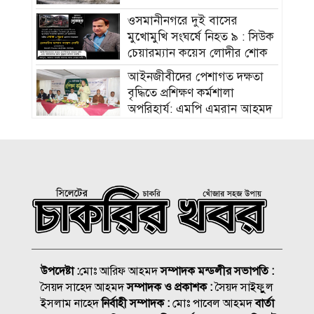
ওসমানীনগরে দুই বাসের
মুখোমুখি সংঘর্ষে নিহত ৯ : সিউক
চেয়ারম্যান কয়েস লোদীর শোক
‎আইনজীবীদের পেশাগত দক্ষতা
বৃদ্ধিতে প্রশিক্ষণ কর্মশালা
অপরিহার্য: এমপি এমরান আহমদ
চৌধুরী
বিয়ে না করার কারণ জানালেন
আমিশা
হামের উপসর্গে আরও ৩ শিশুর
মৃত্যু
আকাশ ছোঁয়া নিত্যপণ্যের দাম
উপদেষ্টা :
মোঃ আরিফ আহমদ
সম্পাদক মন্ডলীর সভাপতি :
২০০ টাকার নিচে নেই মাছ ও
সৈয়দ সাহেদ আহমদ
সম্পাদক ও প্রকাশক :
সৈয়দ সাইফুুল
মুরগি
ইসলাম নাহেদ
নির্বাহী সম্পাদক :
মোঃ পাবেল আহমদ
বার্তা