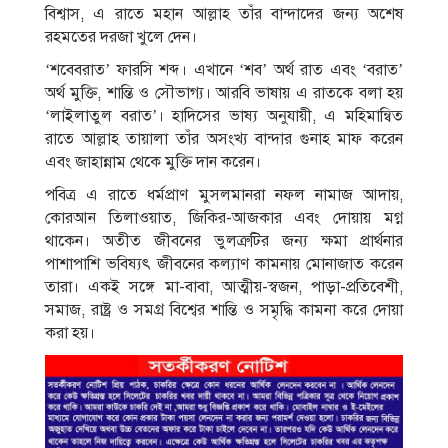
বিশ্বাস, এ রাতে মহান আল্লাহ তাঁর বান্দাদের জন্য অশেষ
রহমতের দরজা খুলে দেন।
‘শবেবরাত’ ফারসি শব্দ। এখানে ‘শব’ অর্থ রাত এবং ‘বরাত’
অর্থ মুক্তি, শান্তি ও সৌভাগ্য। আরবি ভাষায় এ রাতকে বলা হয়
‘লাইলাতুল বরাত’। হাদিসের ভাষ্য অনুযায়ী, এ মহিমান্বিত
রাতে আল্লাহ তায়ালা তাঁর অসংখ্য বান্দার গুনাহ মাফ করেন
এবং জাহান্নাম থেকে মুক্তি দান করেন।
পবিত্র এ রাতে ধর্মপ্রাণ মুসলমানরা নফল নামাজ আদায়,
কোরআন তিলাওয়াত, জিকির-আজকার এবং দোয়ায় মগ্ন
থাকেন। অতীত জীবনের ভুলত্রুটির জন্য ক্ষমা প্রার্থনার
পাশাপাশি ভবিষ্যৎ জীবনের কল্যাণ কামনায় মোনাজাত করেন
তারা। একই সঙ্গে মা-বাবা, আত্মীয়-স্বজন, পাড়া-প্রতিবেশী,
সমাজ, রাষ্ট্র ও সমগ্র বিশ্বের শান্তি ও সমৃদ্ধি কামনা করে দোয়া
করা হয়।