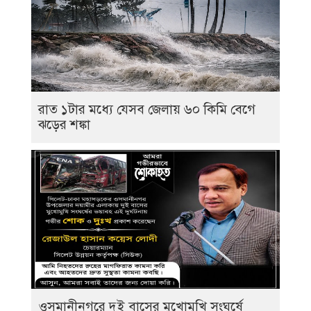
রাত ১টার মধ্যে যেসব জেলায় ৬০ কিমি বেগে
ঝড়ের শঙ্কা
ওসমানীনগরে দুই বাসের মুখোমুখি সংঘর্ষে