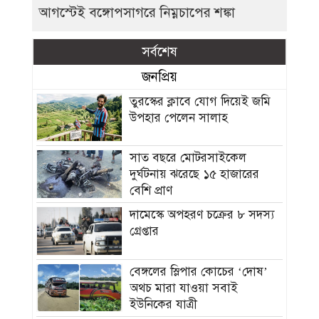
আগস্টেই বঙ্গোপসাগরে নিম্নচাপের শঙ্কা
সর্বশেষ
জনপ্রিয়
তুরস্কের ক্লাবে যোগ দিয়েই জমি
উপহার পেলেন সালাহ
সাত বছরে মোটরসাইকেল
দুর্ঘটনায় ঝরেছে ১৫ হাজারের
বেশি প্রাণ
দামেস্কে অপহরণ চক্রের ৮ সদস্য
গ্রেপ্তার
বেঙ্গলের স্লিপার কোচের ‘দোষ’
অথচ মারা যাওয়া সবাই
ইউনিকের যাত্রী