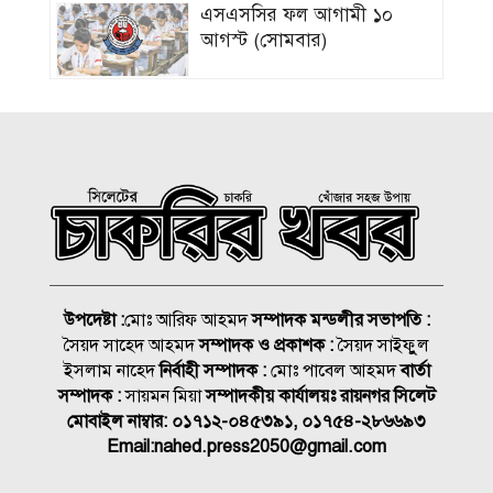
এসএসসির ফল আগামী ১০
আগস্ট (সোমবার)
আগস্টেই বঙ্গোপসাগরে
নিম্নচাপের শঙ্কা
গ্রিস উপকূল থেকে দুই শতাধিক
অভিবাসী উদ্ধার, বেশিরভাগই
বাংলাদেশি
লিবিয়ায় অপহরণের শিকার হওয়া
১৩ বাংলাদেশি উদ্ধার
উপদেষ্টা :
মোঃ আরিফ আহমদ
সম্পাদক মন্ডলীর সভাপতি :
সৈয়দ সাহেদ আহমদ
সম্পাদক ও প্রকাশক :
সৈয়দ সাইফুুল
ধর্ষণের মামলায় কনটেন্ট ক্রিয়েটর
ইসলাম নাহেদ
নির্বাহী সম্পাদক :
মোঃ পাবেল আহমদ
বার্তা
রিপন মিয়া গ্রেপ্তার
সম্পাদক :
সায়মন মিয়া
সম্পাদকীয় কার্যালয়ঃ রায়নগর সিলেট
মোবাইল নাম্বার:
০১৭১২-০৪৫৩৯১, ০১৭৫৪-২৮৬৬৯৩
Email:
nahed.press2050@gmail.com
রাত ১টার মধ্যে যেসব জেলায় ৬০
কিমি বেগে ঝড়ের শঙ্কা