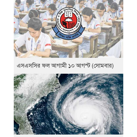
এসএসসির ফল আগামী ১০ আগস্ট (সোমবার)