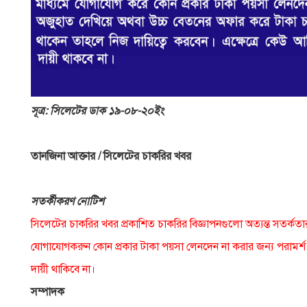
সূত্র: সিলেটের ডাক ১৯-০৮-২০ইং
তানজিনা আক্তার / সিলেটের চাকরির খবর
সতর্কীকরণ নােটিশ
সিলেটের চাকরির খবর প্রকাশিত চাকরির বিজ্ঞাপনগুলাে অত্যন্ত সতর্কতা
যােগাযােগকরুন কোন প্রকার টাকা পয়সা লেনদেন না করার জন্য পরামর্শ দ
দায়ী থাকিবে না।
সম্পাদক