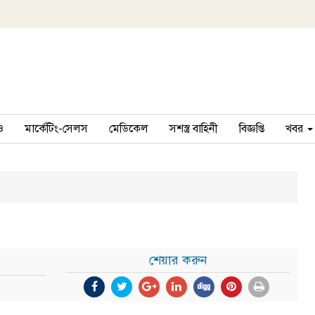
ও
মার্কেটিং-সেলস
মেডিকেল
সশস্ত্র বাহিনী
বিজ্ঞপ্তি
খবর
শেয়ার করুন