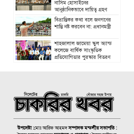
নাসিম হোসাইনের
আনুষ্ঠানিকভাবে দায়িত্ব গ্রহণ
বিভ্রান্তিকর কথা বলে জনগণের
শান্তি নষ্ট করবেন না: প্রধানমন্ত্রী
শাহজালাল জামেয়া স্কুল অ্যান্ড
কলেজে বার্ষিক সাংস্কৃতিক
প্রতিযোগিতার পুরস্কার বিতরণ
সালমান শাহ হত্যা মামলার
আসামি অভিনেতা ডন
বিমানবন্দরে আটক
প্রাথমিকের শিক্ষার্থীদের বিনামূল্যে
ইউনিফর্ম বিতরণ শুরু ১৬ আগস্ট
সিলেটে হামের উপসর্গে আরও ৩
জনের মৃত্যু
উপদেষ্টা :
মোঃ আরিফ আহমদ
সম্পাদক মন্ডলীর সভাপতি :