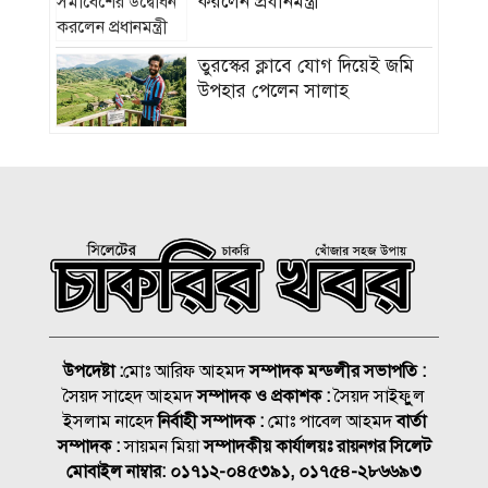
করলেন প্রধানমন্ত্রী
তুরস্কের ক্লাবে যোগ দিয়েই জমি
উপহার পেলেন সালাহ
সাত বছরে মোটরসাইকেল
দুর্ঘটনায় ঝরেছে ১৫ হাজারের
বেশি প্রাণ
দামেস্কে অপহরণ চক্রের ৮ সদস্য
গ্রেপ্তার
বেঙ্গলের স্লিপার কোচের ‘দোষ’
অথচ মারা যাওয়া সবাই
উপদেষ্টা :
মোঃ আরিফ আহমদ
সম্পাদক মন্ডলীর সভাপতি :
ইউনিকের যাত্রী
সৈয়দ সাহেদ আহমদ
সম্পাদক ও প্রকাশক :
সৈয়দ সাইফুুল
এসএসসির ফল আগামী ১০
ইসলাম নাহেদ
নির্বাহী সম্পাদক :
মোঃ পাবেল আহমদ
বার্তা
আগস্ট (সোমবার)
সম্পাদক :
সায়মন মিয়া
সম্পাদকীয় কার্যালয়ঃ রায়নগর সিলেট
মোবাইল নাম্বার:
০১৭১২-০৪৫৩৯১, ০১৭৫৪-২৮৬৬৯৩