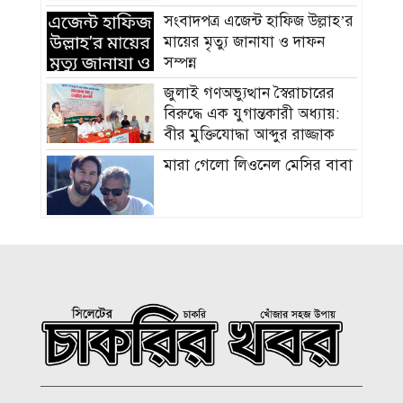
সংবাদপত্র এজেন্ট হাফিজ উল্লাহ’র
মায়ের মৃত্যু জানাযা ও দাফন
সম্পন্ন
জুলাই গণঅভ্যুত্থান স্বৈরাচারের
বিরুদ্ধে এক যুগান্তকারী অধ্যায়:
বীর মুক্তিযোদ্ধা আব্দুর রাজ্জাক
মারা গেলো লিওনেল মেসির বাবা
সমাজের পিছিয়ে পড়া দরিদ্র
মানুষের পাশে দাড়িয়ে আমাদের
কাজ করে যেতে হবে: ভিপি
মাহবুবুল হক চৌধুরী
হাম ও উপসর্গে আরও ৪ শিশুর
মৃত্যু, নতুন রোগী ৭৭৬
চিকিৎসক সমাবেশের উদ্বোধন