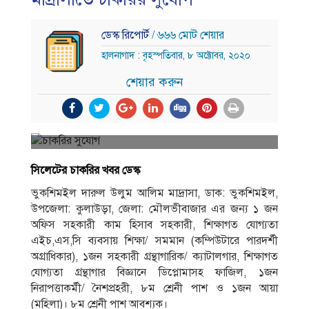
ডেস্ক রিপোর্ট
/ ৬৬৬ মোট শেয়ার
হালনাগাদ : বৃহস্পতিবার, ৮ অক্টোবর, ২০২০
শেয়ার করুন
সিলেটের চাকরির খবর ডেস্ক
ভুকশিমইল দারুল উলুম আলিম মাদ্রাসা, ডাক: ভুকশিমইল,
উপজেলা: কুলাউড়া, জেলা: মৌলভীবাজার এর জন্য ১ জন
অফিস সহকারী কাম হিসাব সহকারী, শিক্ষাগত যােগ্যতা
এইচ,এস,সি ব্যবসায় শিক্ষা/ সমমান (কম্পিউটারে পারদর্শী
অগ্রাধিকার), ১জন সহকারী গ্রন্থাগারিক/ ক্যাটালগার, শিক্ষাগত
যােগ্যতা গ্রন্থাগার বিজ্ঞানে ডিপ্লোমাসহ ফাজিল, ১জন
নিরাপত্তাকর্মী/ নৈশপ্রহরী, ৮ম শ্রেনী পাশ ও ১জন আয়া
(মহিলা)। ৮ম শ্রেনী পাশ আবশ্যক।