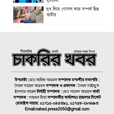
যুবকের
দুধ দিয়ে গোসল করে সম্পর্ক ছিন্ন
স্বামীর
সিলেটে ১৪ মাস পর আবারও
করোনা শনাক্ত
ভবিষ্যতেও মানুষের পাশে দাঁড়াবে
ড্যাব: জুবাইদা রহমান
নিসচা সম্মাননা পেলেন লায়ন গনি
মিয়া বাবুল
উপদেষ্টা :
মোঃ আরিফ আহমদ
সম্পাদক মন্ডলীর সভাপতি :
সৈয়দ সাহেদ আহমদ
সম্পাদক ও প্রকাশক :
সৈয়দ সাইফুুল
সংবাদপত্র এজেন্ট হাফিজ উল্লাহ’র
ইসলাম নাহেদ
নির্বাহী সম্পাদক :
মোঃ পাবেল আহমদ
বার্তা
মায়ের মৃত্যু জানাযা ও দাফন
সম্পাদক :
সায়মন মিয়া
সম্পাদকীয় কার্যালয়ঃ রায়নগর সিলেট
সম্পন্ন
মোবাইল নাম্বার:
০১৭১২-০৪৫৩৯১, ০১৭৫৪-২৮৬৬৯৩
Email:
nahed.press2050@gmail.com
জুলাই গণঅভ্যুত্থান স্বৈরাচারের