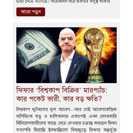
ছায়া নেমে এসেছে। কয়েকদিন ধরে গুরুতর অসুস্থ থাকার
আরো পড়ুন
ফিফার ‘বিশ্বকাপ বিক্রির’ মারপ্যাঁচ:
কার পকেট ভারী, কার বড় ক্ষতি?
বিশ্বকাপ ফুটবলের মূল আবেগ—আর সেই আবেগকেন্দ্রিক
বাণিজ্যিক স্বত্ব ও মালিকানার একাংশই এখন বেসরকারি
বিনিয়োগকারীদের কাছে বেচে দেওয়ার চক্রান্ত করছেন ফিফা
সভাপতি জিয়ান্নি ইনফান্তিনো! বিশ্বজুড়ে ফিফার অন্তর্ভুক্ত