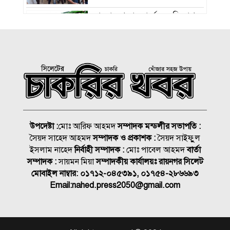
বাংলাদেশ চা বোর্ডে বড় নিয়োগ
রাষ্ট্রপতি নির্বাচন ২০ আগস্ট, ভোট
হবে সংসদে
১৮নং ওয়ার্ড বিএনপির উদ্যোগে
মতবিনিময় ও উন্মুক্ত আলোচনা
সভা
উপদেষ্টা :
মোঃ আরিফ আহমদ
সম্পাদক মন্ডলীর সভাপতি :
সৈয়দ সাহেদ আহমদ
সম্পাদক ও প্রকাশক :
সৈয়দ সাইফুুল
কিনব্রিজ আড়াল করে ‘আই লাভ
ইসলাম নাহেদ
নির্বাহী সম্পাদক :
মোঃ পাবেল আহমদ
বার্তা
সিলেট’ সাইনেজ কেন?
সম্পাদক :
সায়মন মিয়া
সম্পাদকীয় কার্যালয়ঃ রায়নগর সিলেট
মোবাইল নাম্বার:
০১৭১২-০৪৫৩৯১, ০১৭৫৪-২৮৬৬৯৩
সিলেট মহানগর বিএনপির
Email:
nahed.press2050@gmail.com
সভাপতির দায়িত্বে ফিরলেন নাসিম
জুলাইয়ে সড়কে ঝরলো ৪১৬ প্রাণ