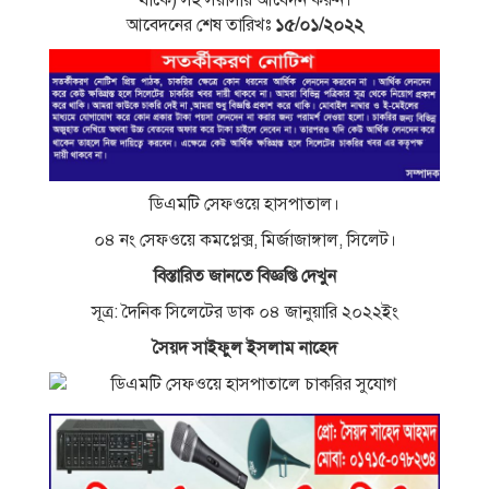
থাকে) সহ সরাসরি আবেদন করুন।
আবেদনের শেষ তারিখঃ
১৫/০১/২০২২
ডিএমটি সেফওয়ে হাসপাতাল।
০৪ নং সেফওয়ে কমপ্লেক্স, মির্জাজাঙ্গাল, সিলেট।
বিস্তারিত জানতে বিজ্ঞপ্তি দেখুন
সূত্র: দৈনিক সিলেটের ডাক ০৪ জানুয়ারি ২০২২ইং
সৈয়দ সাইফুল ইসলাম নাহেদ