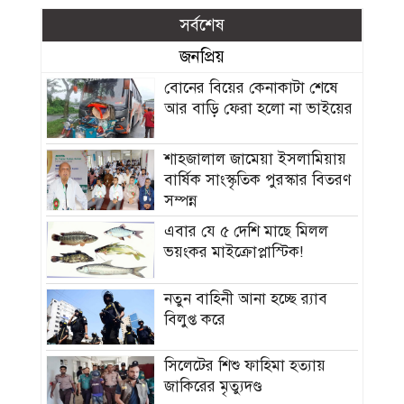
সর্বশেষ
জনপ্রিয়
বোনের বিয়ের কেনাকাটা শেষে
আর বাড়ি ফেরা হলো না ভাইয়ের
শাহজালাল জামেয়া ইসলামিয়ায়
বার্ষিক সাংস্কৃতিক পুরস্কার বিতরণ
সম্পন্ন
এবার যে ৫ দেশি মাছে মিলল
ভয়ংকর মাইক্রোপ্লাস্টিক!
নতুন বাহিনী আনা হচ্ছে র‍্যাব
বিলুপ্ত করে
সিলেটের শিশু ফাহিমা হত্যায়
জাকিরের মৃত্যুদণ্ড