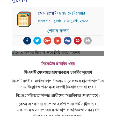
ডেস্ক রিপোর্ট
/ ৪৭৪ মোট শেয়ার
হালনাগাদ : বুধবার, ৫ জানুয়ারী, ২০২২
শেয়ার করুন
সিলেটের চাকরির খবর
ডিএমটি সেফওয়ে হাসপাতালে চাকরির সুযোগ
সিলেট নগরীর মির্জাজাঙ্গাল “ডিএমটি সেফওয়ে হাসপাতাল”-এ
নিম্নে উল্লেখিত পদসমূহে জরুরী নিয়ােগ দেওয়া হবে ।
বিঃ দ্রঃ অভিজ্ঞতা সম্পন্ন প্রার্থীদের অগ্রাধিকার দেওয়া হবে।
বেতন আলােচনা স্বাপেক্ষে ২কপি পাসপাের্ট সাইজ ছবি,
একাডেমিক সনদপত্রের ফটোকপি ও অভিজ্ঞতা সনদ (যদি