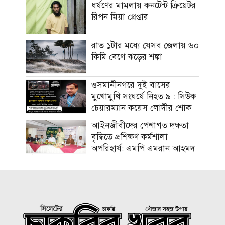
ধর্ষণের মামলায় কনটেন্ট ক্রিয়েটর
রিপন মিয়া গ্রেপ্তার
রাত ১টার মধ্যে যেসব জেলায় ৬০
কিমি বেগে ঝড়ের শঙ্কা
ওসমানীনগরে দুই বাসের
মুখোমুখি সংঘর্ষে নিহত ৯ : সিউক
চেয়ারম্যান কয়েস লোদীর শোক
‎আইনজীবীদের পেশাগত দক্ষতা
বৃদ্ধিতে প্রশিক্ষণ কর্মশালা
অপরিহার্য: এমপি এমরান আহমদ
চৌধুরী
বিয়ে না করার কারণ জানালেন
আমিশা
হামের উপসর্গে আরও ৩ শিশুর