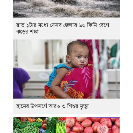
রাত ১টার মধ্যে যেসব জেলায় ৬০ কিমি বেগে
ঝড়ের শঙ্কা
হামের উপসর্গে আরও ৩ শিশুর মৃত্যু