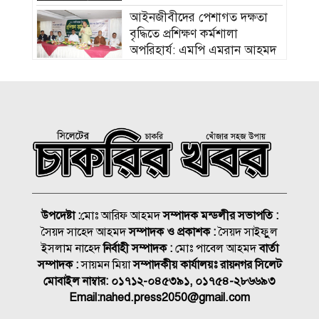
‎আইনজীবীদের পেশাগত দক্ষতা
বৃদ্ধিতে প্রশিক্ষণ কর্মশালা
অপরিহার্য: এমপি এমরান আহমদ
চৌধুরী
বিয়ে না করার কারণ জানালেন
আমিশা
হামের উপসর্গে আরও ৩ শিশুর
মৃত্যু
আকাশ ছোঁয়া নিত্যপণ্যের দাম
উপদেষ্টা :
মোঃ আরিফ আহমদ
সম্পাদক মন্ডলীর সভাপতি :
২০০ টাকার নিচে নেই মাছ ও
সৈয়দ সাহেদ আহমদ
সম্পাদক ও প্রকাশক :
সৈয়দ সাইফুুল
মুরগি
ইসলাম নাহেদ
নির্বাহী সম্পাদক :
মোঃ পাবেল আহমদ
বার্তা
সিলেটে দুই বাসের মুখোমুখি
সম্পাদক :
সায়মন মিয়া
সম্পাদকীয় কার্যালয়ঃ রায়নগর সিলেট
সংঘর্ষে নিহত ৯
মোবাইল নাম্বার:
০১৭১২-০৪৫৩৯১, ০১৭৫৪-২৮৬৬৯৩
Email:
nahed.press2050@gmail.com
বোনের বিয়ের কেনাকাটা শেষে