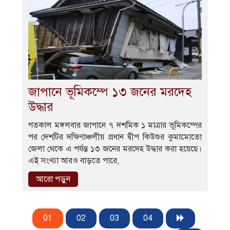
জাপানে ভূমিকম্পে ১৩ জনের মরদেহ
উদ্ধার
গতকাল মঙ্গলবার জাপানে ৭ দশমিক ১ মাত্রার ভূমিকম্পের
পর দেশটির দক্ষিণাঞ্চলীয় প্রধান দ্বীপ কিউশুর কুমামোতো
জেলা থেকে এ পর্যন্ত ১৩ জনের মরদেহ উদ্ধার করা হয়েছে।
এই সংখ্যা আরও বাড়তে পারে,
আরো পড়ুন
01
02
03
04